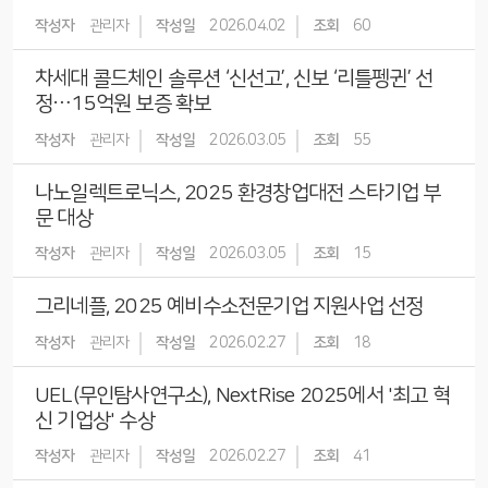
작성자
관리자
작성일
2026.04.02
조회
60
차세대 콜드체인 솔루션 ‘신선고’, 신보 ‘리틀펭귄’ 선
정…15억원 보증 확보
작성자
관리자
작성일
2026.03.05
조회
55
나노일렉트로닉스, 2025 환경창업대전 스타기업 부
문 대상
작성자
관리자
작성일
2026.03.05
조회
15
그리네플, 2025 예비수소전문기업 지원사업 선정
작성자
관리자
작성일
2026.02.27
조회
18
UEL(무인탐사연구소), NextRise 2025에서 '최고 혁
신 기업상' 수상
작성자
관리자
작성일
2026.02.27
조회
41