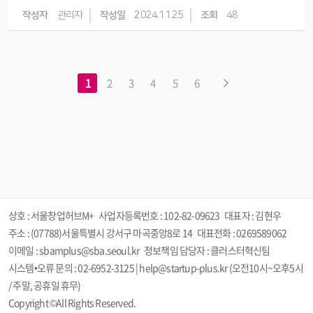
작성자
관리자
작성일
2024.11.25
조회
48
1
2
3
4
5
6
상호 : 서울창업허브M+
사업자등록번호 :
102-82-09623
대표자 : 김현우
주소 : (07788)서울특별시 강서구 마곡중앙8로 14
대표전화 : 0269589062
이메일 : sbamplus@sba.seoul.kr
정보책임 담당자 : 클러스터혁신팀
시스템•오류 문의 : 02-6952-3125 | help@startup-plus.kr (오전10시~오후5시
/ 주말, 공휴일 휴무)
Copyright ©All Rights Reserved.