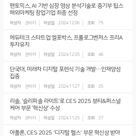
팬토믹스, AI 기반 심장 영상 분석기술로 중기부 팁스
해외마케팅 창업기업 최종 선정
작성자
관리자
작성일
2024.12.06
조회
75
에듀테크 스타트업 엘포박스, 프롤로그벤처스 프리A
투자유치
작성자
관리자
작성일
2024.12.05
조회
46
단국대, 미래차 디지털 포렌식 기술 개발…인재양성
집중
작성자
관리자
작성일
2024.11.27
조회
35
리솔, ‘슬리피솔 라이트’로 CES 2025 뷰티&퍼스널
케어 부문 ‘혁신상’ 수상
작성자
관리자
작성일
2024.11.25
조회
37
아폴론, CES 2025 '디지털 헬스' 부문 혁신상 받아